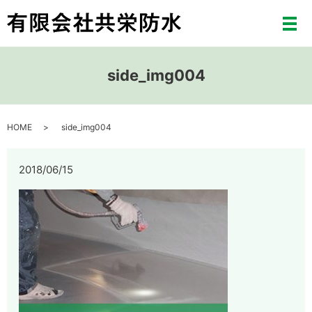
メ
side_img004
HOME
side_img004
2018/06/15